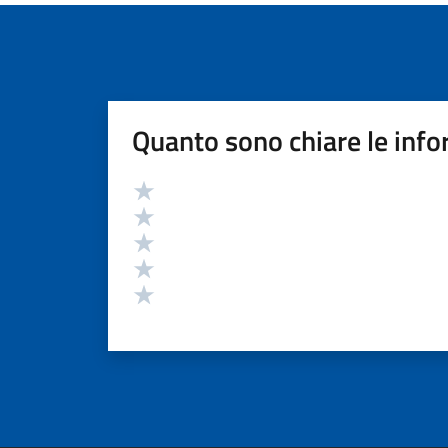
Quanto sono chiare le info
Valutazione
Valuta 5 stelle su 5
Valuta 4 stelle su 5
Valuta 3 stelle su 5
Valuta 2 stelle su 5
Valuta 1 stelle su 5