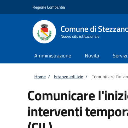
Salta al contenuto principale
Skip to footer content
Regione Lombardia
Comune di Stezzan
Nuovo sito istituzionale
Amministrazione
Novità
Servizi
Briciole di pane
Home
/
Istanze edilizie
/
Comunicare l'inizio 
Comunicare l'inizi
interventi tempora
(CIL)