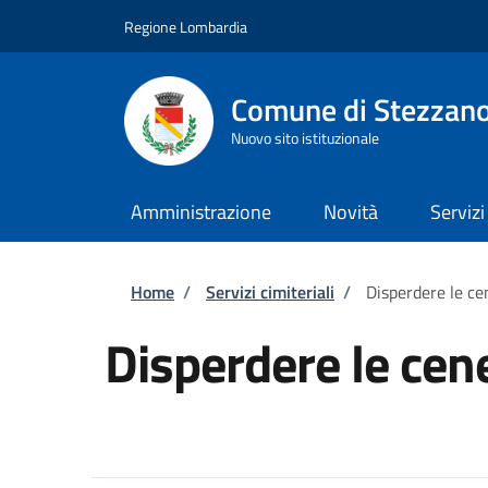
Salta al contenuto principale
Skip to footer content
Regione Lombardia
Comune di Stezzan
Nuovo sito istituzionale
Amministrazione
Novità
Servizi
Briciole di pane
Home
/
Servizi cimiteriali
/
Disperdere le ce
Disperdere le cene