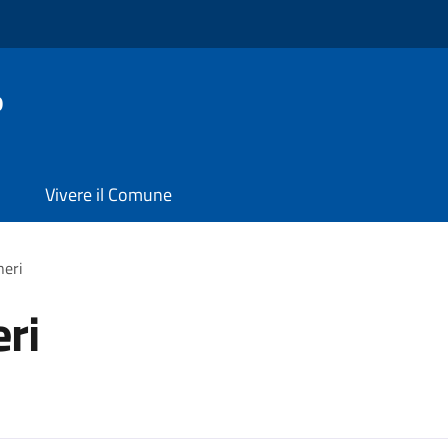
o
Vivere il Comune
neri
ri