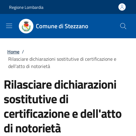
Salta al contenuto principale
Skip to footer content
Regione Lombardia
Comune di Stezzano
Briciole di pane
Home
/
Rilasciare dichiarazioni sostitutive di certificazione e
dell'atto di notorietà
Rilasciare dichiarazioni
sostitutive di
certificazione e dell'atto
di notorietà