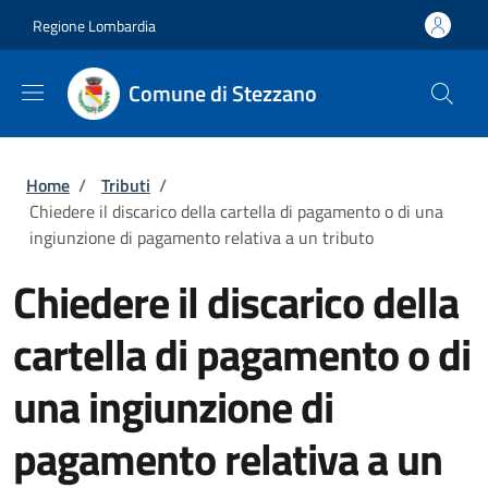
Salta al contenuto principale
Skip to footer content
Regione Lombardia
Comune di Stezzano
Briciole di pane
Home
/
Tributi
/
Chiedere il discarico della cartella di pagamento o di una
ingiunzione di pagamento relativa a un tributo
Chiedere il discarico della
cartella di pagamento o di
una ingiunzione di
pagamento relativa a un