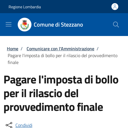
Salta al contenuto principale
Skip to footer content
Regione Lombardia
Comune di Stezzano
Briciole di pane
Home
/
Comunicare con l'Amministrazione
/
Pagare l'imposta di bollo per il rilascio del provvedimento
finale
Pagare l'imposta di bollo
per il rilascio del
provvedimento finale
Condividi