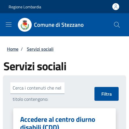
Salta al contenuto principale
Skip to footer content
Regione Lombardia
Comune di Stezzano
Briciole di pane
Home
/
Servizi sociali
Servizi sociali
Cerca i contenuti che nel
titolo contengono:
Accedere al centro diurno
disabili (CDD)