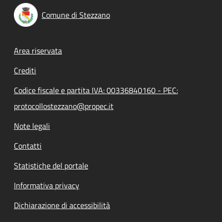
Comune di Stezzano
Footer menu
Area riservata
Crediti
Codice fiscale e partita IVA: 00336840160 - PEC:
protocollostezzano@propec.it
Note legali
Contatti
Statistiche del portale
Informativa privacy
Dichiarazione di accessibilità