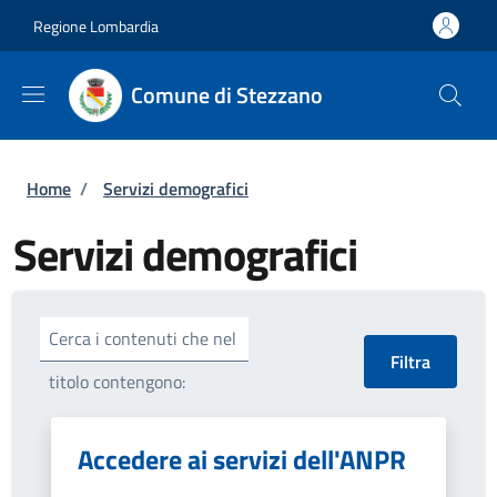
Salta al contenuto principale
Skip to footer content
Regione Lombardia
Comune di Stezzano
Briciole di pane
Home
/
Servizi demografici
Servizi demografici
Cerca i contenuti che nel
titolo contengono:
Accedere ai servizi dell'ANPR