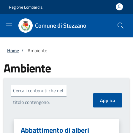
Salta al contenuto principale
Skip to footer content
Regione Lombardia
Comune di Stezzano
Briciole di pane
Home
/
Ambiente
Ambiente
Cerca i contenuti che nel
titolo contengono:
Abbattimento di alberi