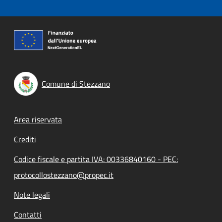
Comune di Stezzano
Footer menu
Area riservata
Crediti
Codice fiscale e partita IVA: 00336840160 - PEC:
protocollostezzano@propec.it
Note legali
Contatti