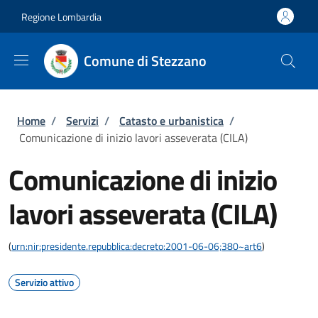
Salta al contenuto principale
Skip to footer content
Regione Lombardia
Comune di Stezzano
Briciole di pane
Home
/
Servizi
/
Catasto e urbanistica
/
Comunicazione di inizio lavori asseverata (CILA)
Comunicazione di inizio
lavori asseverata (CILA)
(
urn:nir:presidente.repubblica:decreto:2001-06-06;380~art6
)
Servizio attivo