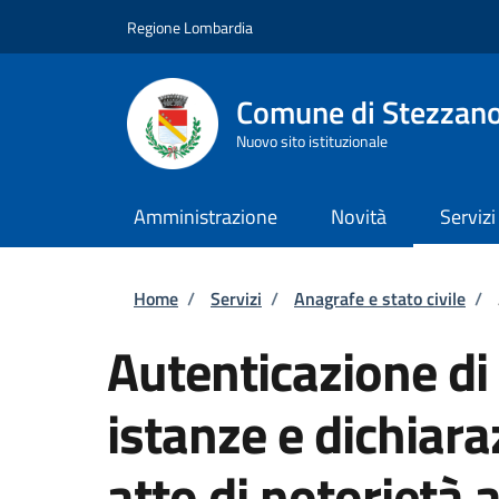
Salta al contenuto principale
Skip to footer content
Regione Lombardia
Comune di Stezzan
Nuovo sito istituzionale
Amministrazione
Novità
Servizi
Briciole di pane
Home
/
Servizi
/
Anagrafe e stato civile
/
Autenticazione di 
istanze e dichiara
atto di notorietà 