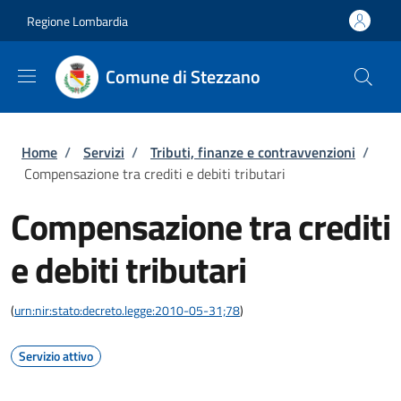
Salta al contenuto principale
Skip to footer content
Regione Lombardia
Comune di Stezzano
Briciole di pane
Home
/
Servizi
/
Tributi, finanze e contravvenzioni
/
Compensazione tra crediti e debiti tributari
Compensazione tra crediti
e debiti tributari
(
urn:nir:stato:decreto.legge:2010-05-31;78
)
Servizio attivo