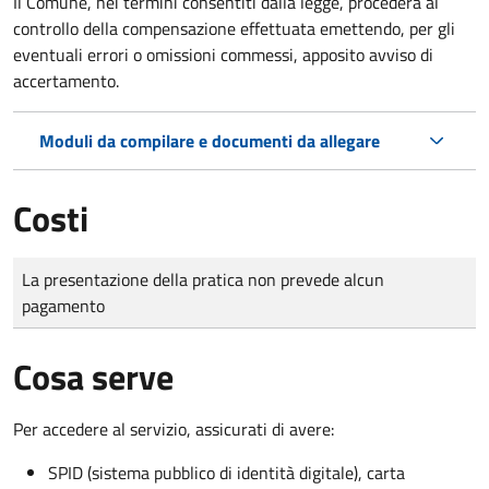
Il Comune, nei termini consentiti dalla legge, procederà al
controllo della compensazione effettuata emettendo, per gli
eventuali errori o omissioni commessi, apposito avviso di
accertamento.
Moduli da compilare e documenti da allegare
Costi
Tipo di pagamento
Importo
La presentazione della pratica non prevede alcun
pagamento
Cosa serve
Per accedere al servizio, assicurati di avere:
SPID (sistema pubblico di identità digitale), carta