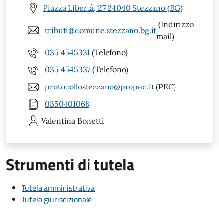
Piazza Libertà, 27 24040 Stezzano (BG)
(Indirizzo
tributi@comune.stezzano.bg.it
mail)
035 4545331
(Telefono)
035 4545337
(Telefono)
protocollostezzano@propec.it
(PEC)
0350401068
Valentina
Bonetti
Strumenti di tutela
Tutela amministrativa
Tutela giurisdizionale