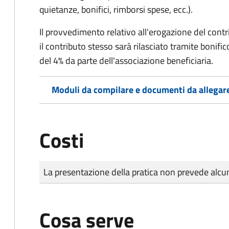
quietanze, bonifici, rimborsi spese, ecc.).
Il provvedimento relativo all'erogazione del cont
i
l contributo stesso sarà rilasciato tramite bonifi
del 4% da parte dell'associazione beneficiaria.
Moduli da compilare e documenti da allegar
Costi
Tipo di pagamento
Importo
La presentazione della pratica non prevede al
Cosa serve