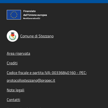
Comune di Stezzano
Footer menu
Area riservata
Crediti
Codice fiscale e partita IVA: 00336840160 - PEC:
protocollostezzano@propec.it
Note legali
Contatti