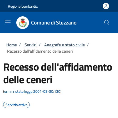
Salta al contenuto principale
Skip to footer content
Regione Lombardia
Comune di Stezzano
Briciole di pane
Home
/
Servizi
/
Anagrafe e stato civile
/
Recesso dell'affidamento delle ceneri
Recesso dell'affidamento
delle ceneri
(
urn:nir:stato:legge:2001-03-30;130
)
Servizio attivo