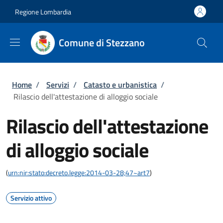
Salta al contenuto principale
Skip to footer content
Regione Lombardia
Comune di Stezzano
Briciole di pane
Home
/
Servizi
/
Catasto e urbanistica
/
Rilascio dell'attestazione di alloggio sociale
Rilascio dell'attestazione
di alloggio sociale
(
urn:nir:stato:decreto.legge:2014-03-28;47~art7
)
Servizio attivo