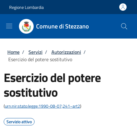
Salta al contenuto principale
Skip to footer content
Regione Lombardia
Comune di Stezzano
Briciole di pane
Home
/
Servizi
/
Autorizzazioni
/
Esercizio del potere sostitutivo
Esercizio del potere
sostitutivo
(
urn:nir:stato:legge:1990-08-07;241~art2
)
Servizio attivo