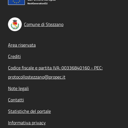
Comune di Stezzano
Footer menu
Area riservata
Crediti
Codice fiscale e partita IVA: 00336840160 - PEC:
protocollostezzano@propec.it
Note legali
Contatti
Statistiche del portale
Informativa privacy