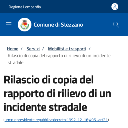
Salta al contenuto principale
Skip to footer content
Regione Lombardia
Comune di Stezzano
Briciole di pane
Home
/
Servizi
/
Mobilità e trasporti
/
Rilascio di copia del rapporto di rilievo di un incidente
stradale
Rilascio di copia del
rapporto di rilievo di un
incidente stradale
(
urn:nir:presidente.repubblica:decreto:1992-12-16;495~art21
)