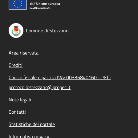
Comune di Stezzano
Footer menu
Area riservata
Crediti
Codice fiscale e partita IVA: 00336840160 - PEC:
protocollostezzano@propec.it
Note legali
Contatti
Statistiche del portale
Informativa privacy