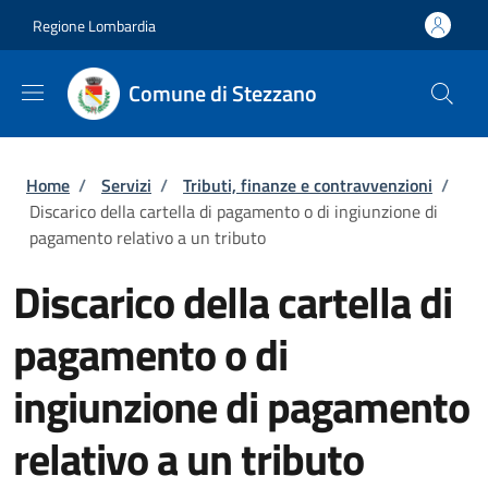
Salta al contenuto principale
Skip to footer content
Regione Lombardia
Comune di Stezzano
Briciole di pane
Home
/
Servizi
/
Tributi, finanze e contravvenzioni
/
Discarico della cartella di pagamento o di ingiunzione di
pagamento relativo a un tributo
Discarico della cartella di
pagamento o di
ingiunzione di pagamento
relativo a un tributo