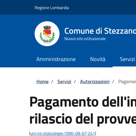
Salta al contenuto principale
Skip to footer content
Regione Lombardia
Comune di Stezzan
Nuovo sito istituzionale
Amministrazione
Novità
Servizi
Briciole di pane
Home
/
Servizi
/
Autorizzazioni
/
Pagament
Pagamento dell'im
rilascio del provv
(
urn:nir:stato:legge:1990-08-07;241
)