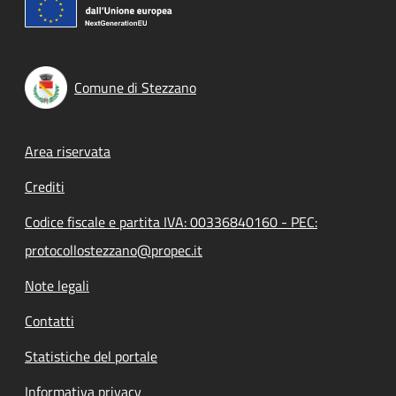
Comune di Stezzano
Footer menu
Area riservata
Crediti
Codice fiscale e partita IVA: 00336840160 - PEC:
protocollostezzano@propec.it
Note legali
Contatti
Statistiche del portale
Informativa privacy