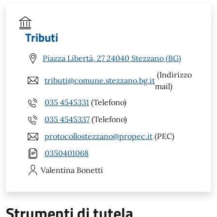
Tributi
Piazza Libertà, 27 24040 Stezzano (BG)
(Indirizzo
tributi@comune.stezzano.bg.it
mail)
035 4545331
(Telefono)
035 4545337
(Telefono)
protocollostezzano@propec.it
(PEC)
0350401068
Valentina
Bonetti
Strumenti di tutela