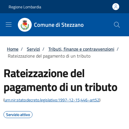
Salta al contenuto principale
Skip to footer content
Regione Lombardia
Comune di Stezzano
Briciole di pane
Home
/
Servizi
/
Tributi, finanze e contravvenzioni
/
Rateizzazione del pagamento di un tributo
Rateizzazione del
pagamento di un tributo
(
urn:nir:stato:decreto.legislativo:1997-12-15;446~art52
)
Servizio attivo