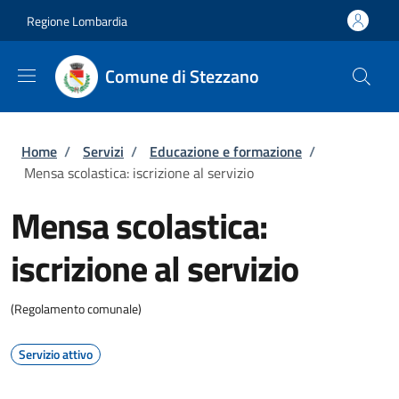
Salta al contenuto principale
Skip to footer content
Regione Lombardia
Comune di Stezzano
Briciole di pane
Home
/
Servizi
/
Educazione e formazione
/
Mensa scolastica: iscrizione al servizio
Mensa scolastica:
iscrizione al servizio
(Regolamento comunale)
Servizio attivo