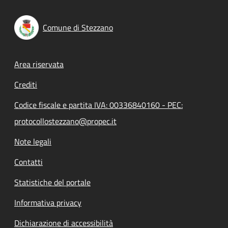
Comune di Stezzano
Footer menu
Area riservata
Crediti
Codice fiscale e partita IVA: 00336840160 - PEC:
protocollostezzano@propec.it
Note legali
Contatti
Statistiche del portale
Informativa privacy
Dichiarazione di accessibilità