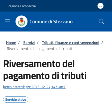
Salta al contenuto principale
Skip to footer content
Regione Lombardia
Comune di Stezzano
Briciole di pane
Home
/
Servizi
/
Tributi, finanze e contravvenzioni
/
Riversamento del pagamento di tributi
Riversamento del
pagamento di tributi
(
urn:nir:stato:legge:2013-12-27;147~art1
)
Servizio attivo