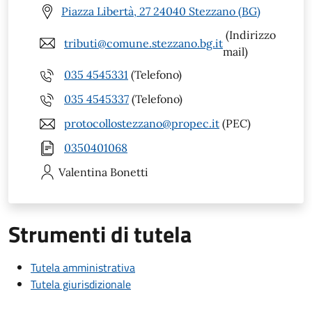
Piazza Libertà, 27 24040 Stezzano (BG)
(Indirizzo
tributi@comune.stezzano.bg.it
mail)
035 4545331
(Telefono)
035 4545337
(Telefono)
protocollostezzano@propec.it
(PEC)
0350401068
Valentina
Bonetti
Strumenti di tutela
Tutela amministrativa
Tutela giurisdizionale