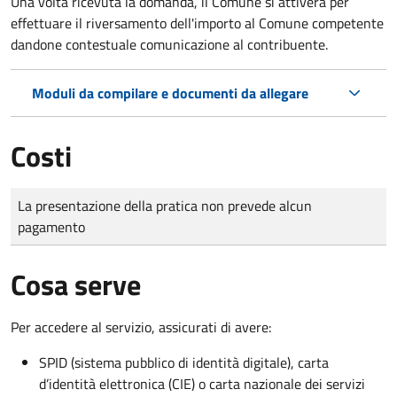
Una volta ricevuta la domanda, il Comune si attiverà per
effettuare il riversamento dell'importo al Comune competente
dandone contestuale comunicazione al contribuente.
Moduli da compilare e documenti da allegare
Costi
Tipo di pagamento
Importo
La presentazione della pratica non prevede alcun
pagamento
Cosa serve
Per accedere al servizio, assicurati di avere:
SPID (sistema pubblico di identità digitale), carta
d’identità elettronica (CIE) o carta nazionale dei servizi