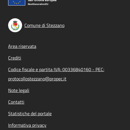
Comune di Stezzano
Footer menu
Area riservata
Crediti
Codice fiscale e partita IVA: 00336840160 - PEC:
protocollostezzano@propec.it
Note legali
Contatti
Statistiche del portale
Informativa privacy