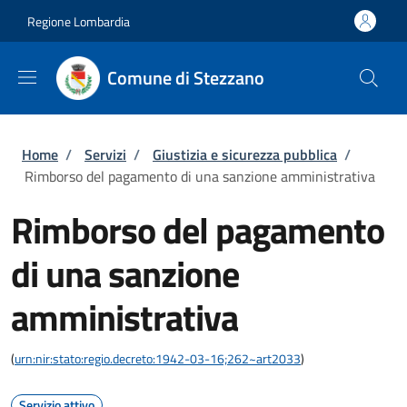
Salta al contenuto principale
Skip to footer content
Regione Lombardia
Comune di Stezzano
Briciole di pane
Home
/
Servizi
/
Giustizia e sicurezza pubblica
/
Rimborso del pagamento di una sanzione amministrativa
Rimborso del pagamento
di una sanzione
amministrativa
(
urn:nir:stato:regio.decreto:1942-03-16;262~art2033
)
Servizio attivo