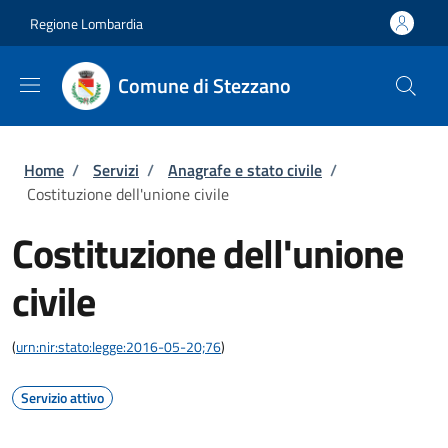
Salta al contenuto principale
Skip to footer content
Regione Lombardia
Comune di Stezzano
Briciole di pane
Home
/
Servizi
/
Anagrafe e stato civile
/
Costituzione dell'unione civile
Costituzione dell'unione
civile
(
urn:nir:stato:legge:2016-05-20;76
)
Servizio attivo