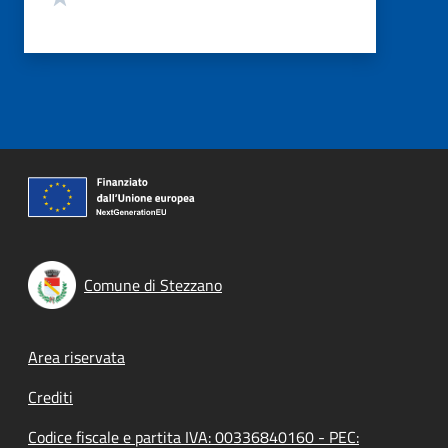
Comune di Stezzano
Footer menu
Area riservata
Crediti
Codice fiscale e partita IVA: 00336840160 - PEC: