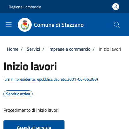
Salta al contenuto principale
Skip to footer content
Regione Lombardia
Comune di Stezzano
Briciole di pane
Home
/
Servizi
/
Imprese e commercio
/
Inizio lavori
Inizio lavori
(
urn:nir:presidente.repubblica:decreto:2001-06-06;380
)
Servizio attivo
Procedimento di inizio lavori
Accedi al servizio