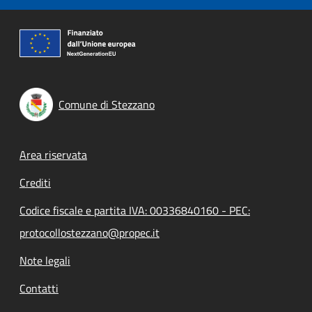
Comune di Stezzano
Footer menu
Area riservata
Crediti
Codice fiscale e partita IVA: 00336840160 - PEC:
protocollostezzano@propec.it
Note legali
Contatti