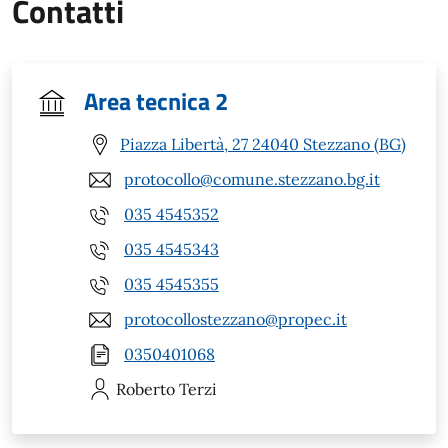
Contatti
Area tecnica 2
Piazza Libertà, 27 24040 Stezzano (BG)
protocollo@comune.stezzano.bg.it
035 4545352
035 4545343
035 4545355
protocollostezzano@propec.it
0350401068
Roberto
Terzi