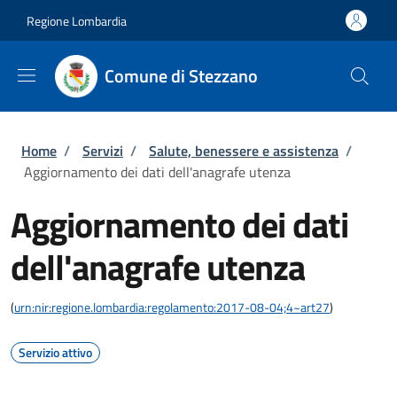
Salta al contenuto principale
Skip to footer content
Regione Lombardia
Comune di Stezzano
Briciole di pane
Home
/
Servizi
/
Salute, benessere e assistenza
/
Aggiornamento dei dati dell'anagrafe utenza
Aggiornamento dei dati
dell'anagrafe utenza
(
urn:nir:regione.lombardia:regolamento:2017-08-04;4~art27
)
Servizio attivo