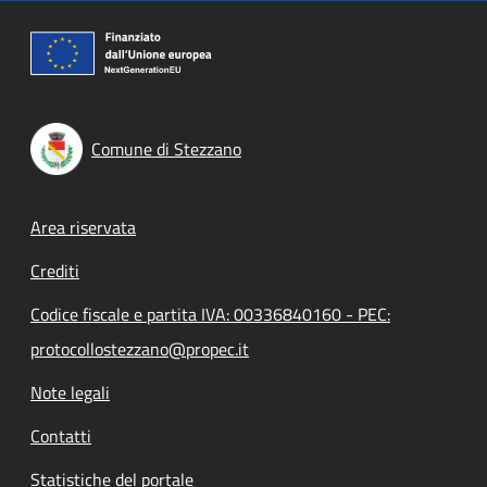
Comune di Stezzano
Footer menu
Area riservata
Crediti
Codice fiscale e partita IVA: 00336840160 - PEC:
protocollostezzano@propec.it
Note legali
Contatti
Statistiche del portale