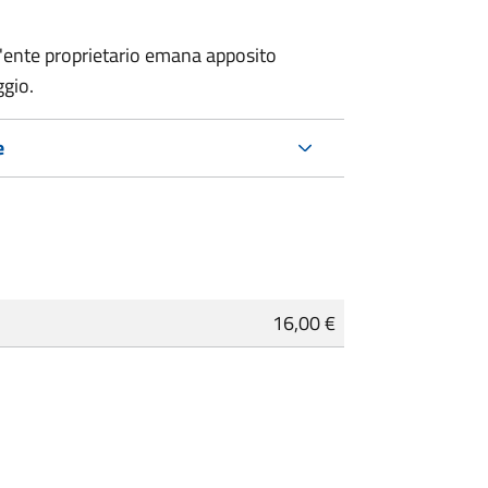
 l'ente proprietario emana apposito
ggio.
e
16,00 €