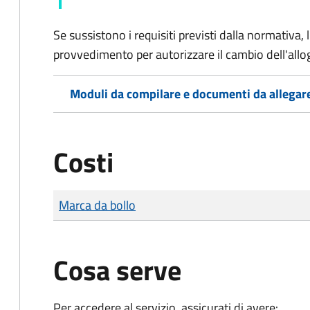
Se sussistono i requisiti previsti dalla normativa,
provvedimento per autorizzare il cambio dell'allo
Moduli da compilare e documenti da allegar
Costi
Tipo di pagamento
Importo
Marca da bollo
Cosa serve
Per accedere al servizio, assicurati di avere: