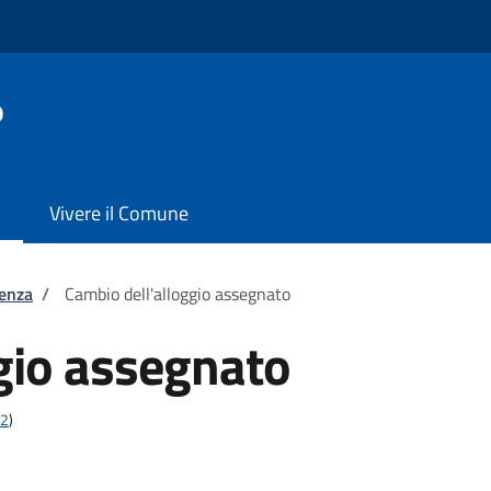
o
Vivere il Comune
tenza
/
Cambio dell'alloggio assegnato
gio assegnato
22
)