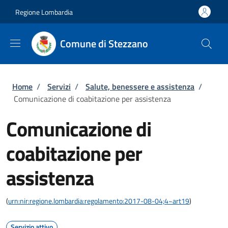
Salta al contenuto principale
Skip to footer content
Regione Lombardia
Comune di Stezzano
Briciole di pane
Home
/
Servizi
/
Salute, benessere e assistenza
/
Comunicazione di coabitazione per assistenza
Comunicazione di
coabitazione per
assistenza
(
urn:nir:regione.lombardia:regolamento:2017-08-04;4~art19
)
Servizio attivo