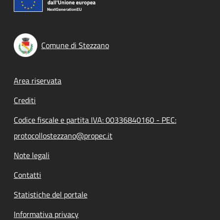
Comune di Stezzano
Footer menu
Area riservata
Crediti
Codice fiscale e partita IVA: 00336840160 - PEC:
protocollostezzano@propec.it
Note legali
Contatti
Statistiche del portale
Informativa privacy