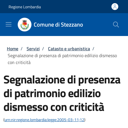
Salta al contenuto principale
Skip to footer content
Regione Lombardia
Comune di Stezzano
Briciole di pane
Home
/
Servizi
/
Catasto e urbanistica
/
Segnalazione di presenza di patrimonio edilizio dismesso
con criticità
Segnalazione di presenza
di patrimonio edilizio
dismesso con criticità
(
urn:nir:regione.lombardia:legge:2005-03-11;12
)