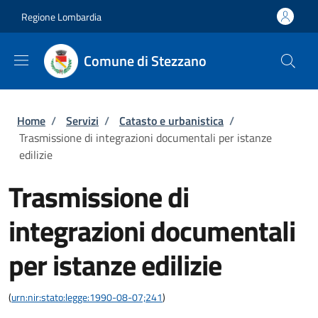
Salta al contenuto principale
Skip to footer content
Regione Lombardia
Comune di Stezzano
Briciole di pane
Home
/
Servizi
/
Catasto e urbanistica
/
Trasmissione di integrazioni documentali per istanze
edilizie
Trasmissione di
integrazioni documentali
per istanze edilizie
(
urn:nir:stato:legge:1990-08-07;241
)