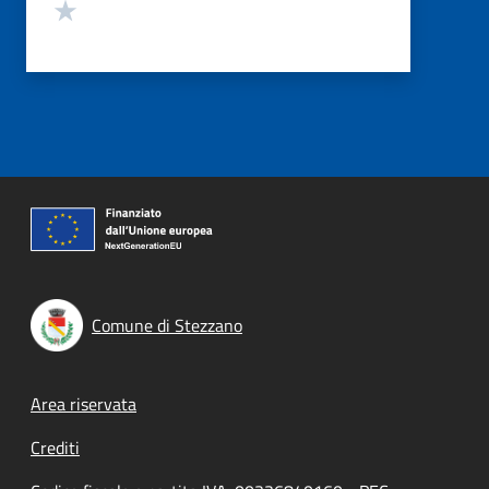
Valuta 1 stelle su 5
Comune di Stezzano
Footer menu
Area riservata
Crediti