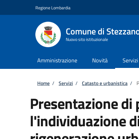
Salta al contenuto principale
Skip to footer content
Regione Lombardia
Comune di Stezzan
Nuovo sito istituzionale
Amministrazione
Novità
Servizi
Briciole di pane
Home
/
Servizi
/
Catasto e urbanistica
/
P
Presentazione di 
l'individuazione d
rigenerazione ur