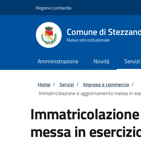
Salta al contenuto principale
Skip to footer content
Regione Lombardia
Comune di Stezzan
Nuovo sito istituzionale
Amministrazione
Novità
Servizi
Briciole di pane
Home
/
Servizi
/
Imprese e commercio
/
Immatricolazione e aggiornamento messa in eserc
Immatricolazione
messa in esercizi