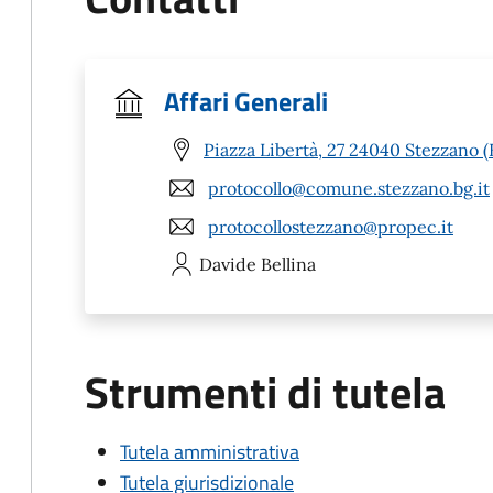
Affari Generali
Piazza Libertà, 27 24040 Stezzano 
protocollo@comune.stezzano.bg.it
protocollostezzano@propec.it
Davide
Bellina
Strumenti di tutela
Tutela amministrativa
Tutela giurisdizionale