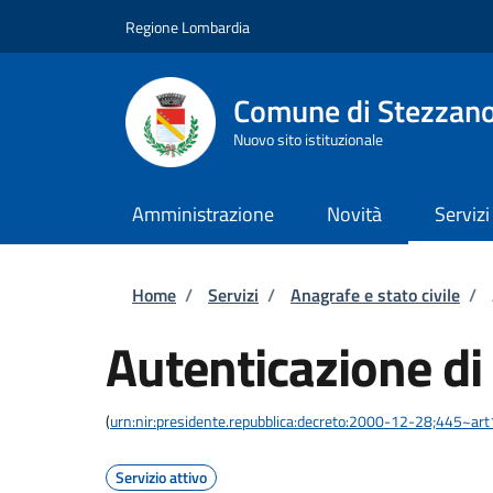
Salta al contenuto principale
Skip to footer content
Regione Lombardia
Comune di Stezzan
Nuovo sito istituzionale
Amministrazione
Novità
Servizi
Briciole di pane
Home
/
Servizi
/
Anagrafe e stato civile
/
Autenticazione di
(
urn:nir:presidente.repubblica:decreto:2000-12-28;445~ar
Servizio attivo