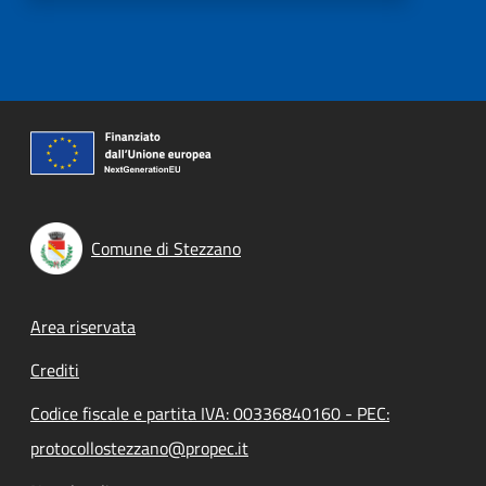
Comune di Stezzano
Footer menu
Area riservata
Crediti
Codice fiscale e partita IVA: 00336840160 - PEC:
protocollostezzano@propec.it