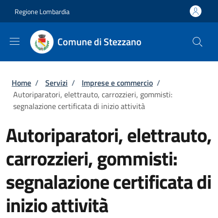
Salta al contenuto principale
Skip to footer content
Regione Lombardia
Comune di Stezzano
Briciole di pane
Home
/
Servizi
/
Imprese e commercio
/
Autoriparatori, elettrauto, carrozzieri, gommisti:
segnalazione certificata di inizio attività
Autoriparatori, elettrauto,
carrozzieri, gommisti:
segnalazione certificata di
inizio attività