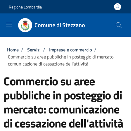
Salta al contenuto principale
Skip to footer content
Regione Lombardia
Comune di Stezzano
Briciole di pane
Home
/
Servizi
/
Imprese e commercio
/
Commercio su aree pubbliche in posteggio di mercato:
comunicazione di cessazione dell'attività
Commercio su aree
pubbliche in posteggio di
mercato: comunicazione
di cessazione dell'attività