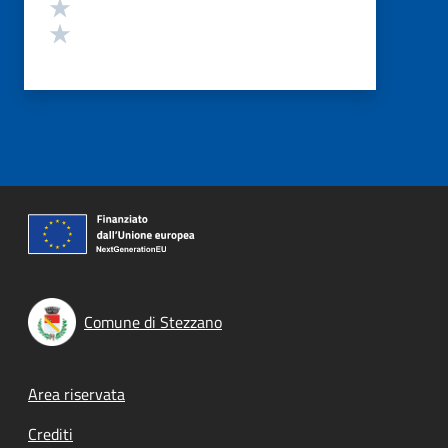
Valuta 2 stelle su 5
Valuta 1 stelle su 5
Comune di Stezzano
Footer menu
Area riservata
Crediti