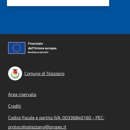
Comune di Stezzano
Footer menu
Area riservata
Crediti
Codice fiscale e partita IVA: 00336840160 - PEC:
protocollostezzano@propec.it