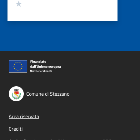
Valuta 1 stelle su 5
Comune di Stezzano
Footer menu
Area riservata
Crediti