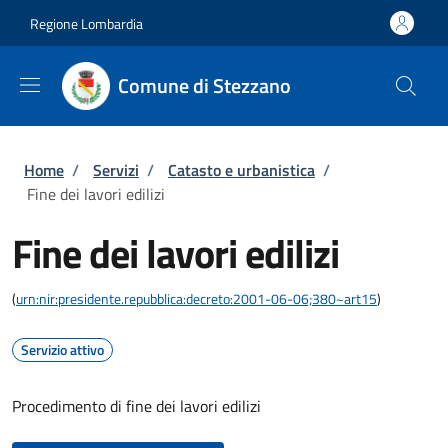
Salta al contenuto principale
Skip to footer content
Regione Lombardia
Comune di Stezzano
Briciole di pane
Home
/
Servizi
/
Catasto e urbanistica
/
Fine dei lavori edilizi
Fine dei lavori edilizi
(
urn:nir:presidente.repubblica:decreto:2001-06-06;380~art15
)
Servizio attivo
Procedimento di fine dei lavori edilizi