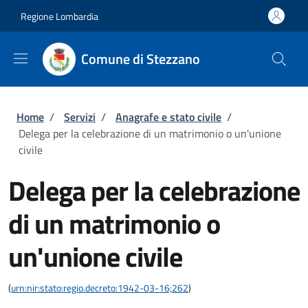
Salta al contenuto principale
Skip to footer content
Regione Lombardia
Comune di Stezzano
Briciole di pane
Home
/
Servizi
/
Anagrafe e stato civile
/
Delega per la celebrazione di un matrimonio o un'unione
civile
Delega per la celebrazione
di un matrimonio o
un'unione civile
(
urn:nir:stato:regio.decreto:1942-03-16;262
)