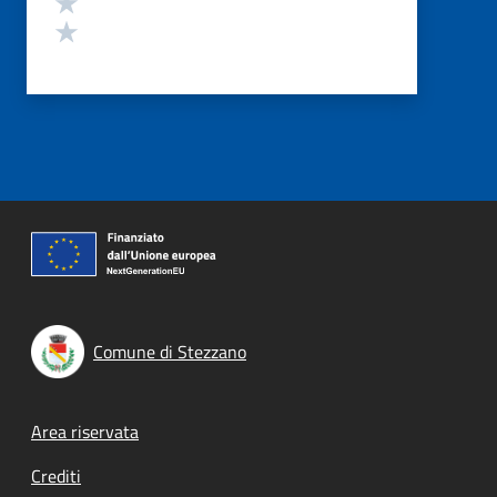
Valuta 1 stelle su 5
Comune di Stezzano
Footer menu
Area riservata
Crediti