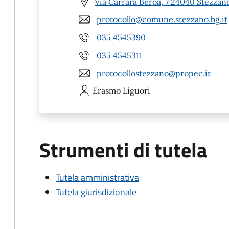
Via Carrara Beroa, 7 24040 Stezzan
protocollo@comune.stezzano.bg.it
035 4545390
035 4545311
protocollostezzano@propec.it
Erasmo
Liguori
Strumenti di tutela
Tutela amministrativa
Tutela giurisdizionale