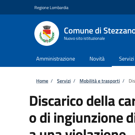
Salta al contenuto principale
Skip to footer content
Regione Lombardia
Comune di Stezzan
Nuovo sito istituzionale
Amministrazione
Novità
Servizi
Briciole di pane
Home
/
Servizi
/
Mobilità e trasporti
/
Dis
Discarico della c
o di ingiunzione 
a una violazione