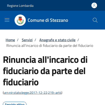
Salta al contenuto principale
Skip to footer content
Regione Lombardia
Comune di Stezzano
Briciole di pane
Home
/
Servizi
/
Anagrafe e stato civile
/
Rinuncia all'incarico di fiduciario da parte del fiduciario
Rinuncia all'incarico di
fiduciario da parte del
fiduciario
(
urn:nir:stato:legge:2017-12-22;219~art4
)
Servizio attivo