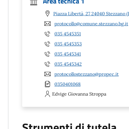
Area tecnica 1
Piazza Libertà, 27 24040 Stezzano 
protocollo@comune.stezzano.bg.it
035 4545351
035 4545353
035 4545341
035 4545342
protocollostezzano@propec.it
0350401068
Edvige Giovanna
Stroppa
Strumenti di tutela