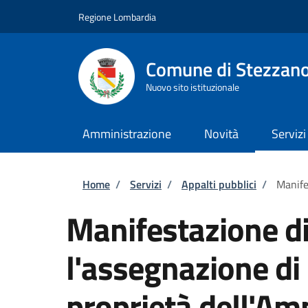
Salta al contenuto principale
Skip to footer content
Regione Lombardia
Comune di Stezzan
Nuovo sito istituzionale
Amministrazione
Novità
Servizi
Briciole di pane
Home
/
Servizi
/
Appalti pubblici
/
Manife
Manifestazione di
l'assegnazione di
proprietà dell'Am