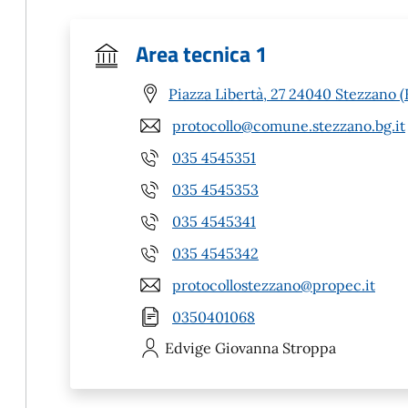
Area tecnica 1
Piazza Libertà, 27 24040 Stezzano 
protocollo@comune.stezzano.bg.it
035 4545351
035 4545353
035 4545341
035 4545342
protocollostezzano@propec.it
0350401068
Edvige Giovanna
Stroppa