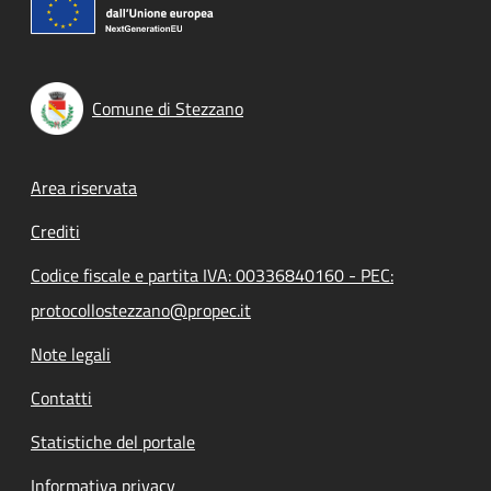
Comune di Stezzano
Footer menu
Area riservata
Crediti
Codice fiscale e partita IVA: 00336840160 - PEC:
protocollostezzano@propec.it
Note legali
Contatti
Statistiche del portale
Informativa privacy