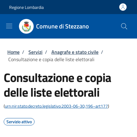
Salta al contenuto principale
Skip to footer content
Regione Lombardia
Comune di Stezzano
Briciole di pane
Home
/
Servizi
/
Anagrafe e stato civile
/
Consultazione e copia delle liste elettorali
Consultazione e copia
delle liste elettorali
(
urn:nir:stato:decreto.legislativo:2003-06-30;196~art177
)
Servizio attivo