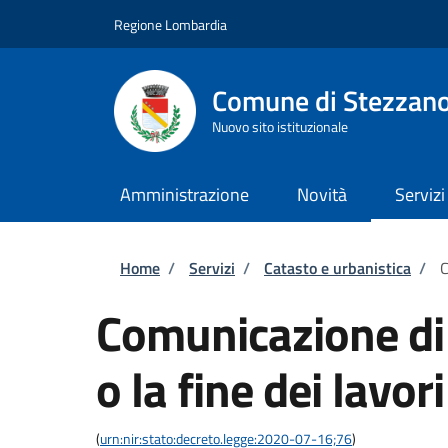
Salta al contenuto principale
Skip to footer content
Regione Lombardia
Comune di Stezzan
Nuovo sito istituzionale
Amministrazione
Novità
Servizi
Briciole di pane
Home
/
Servizi
/
Catasto e urbanistica
/
C
Comunicazione di 
o la fine dei lavori
(
urn:nir:stato:decreto.legge:2020-07-16;76
)