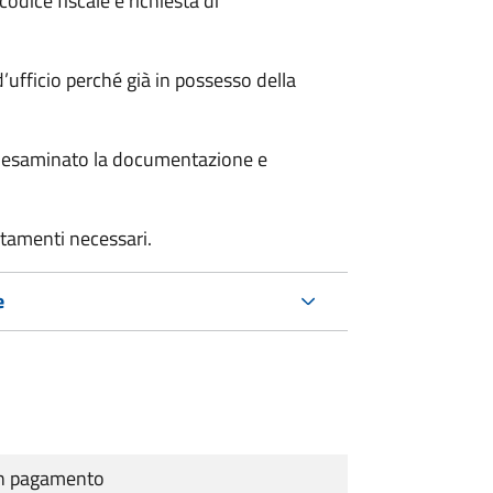
odice fiscale e richiesta di
’ufficio perché già in possesso della
er esaminato la documentazione e
rtamenti necessari.
e
cun pagamento