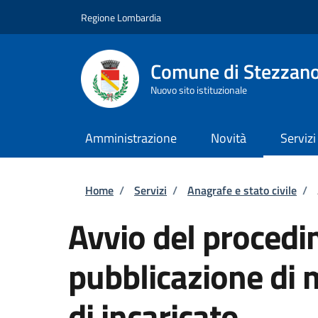
Salta al contenuto principale
Skip to footer content
Regione Lombardia
Comune di Stezzan
Nuovo sito istituzionale
Amministrazione
Novità
Servizi
Briciole di pane
Home
/
Servizi
/
Anagrafe e stato civile
/
Avvio del procedi
pubblicazione di 
di incaricato