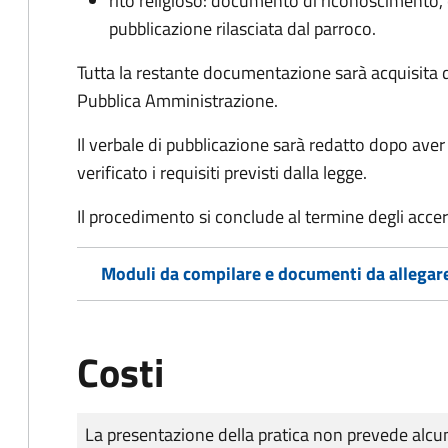
rito religioso: documento di riconoscimento, c
pubblicazione rilasciata dal parroco.
Tutta la restante documentazione sarà acquisita d
Pubblica Amministrazione.
Il verbale di pubblicazione sarà redatto dopo av
verificato i requisiti previsti dalla legge.
Il procedimento si conclude al termine degli acce
Moduli da compilare e documenti da allegar
Costi
Tipo di pagamento
Importo
La presentazione della pratica non prevede al