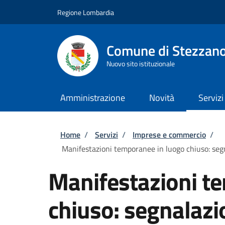
Salta al contenuto principale
Skip to footer content
Regione Lombardia
Comune di Stezzan
Nuovo sito istituzionale
Amministrazione
Novità
Servizi
Briciole di pane
Home
/
Servizi
/
Imprese e commercio
/
Manifestazioni temporanee in luogo chiuso: segna
Manifestazioni t
chiuso: segnalazio