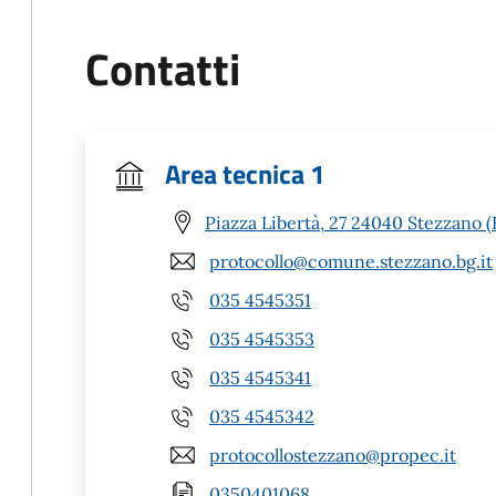
Contatti
Area tecnica 1
Piazza Libertà, 27 24040 Stezzano 
protocollo@comune.stezzano.bg.it
035 4545351
035 4545353
035 4545341
035 4545342
protocollostezzano@propec.it
0350401068