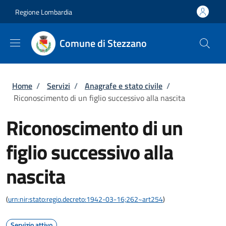
Salta al contenuto principale
Skip to footer content
Regione Lombardia
Comune di Stezzano
Briciole di pane
Home
/
Servizi
/
Anagrafe e stato civile
/
Riconoscimento di un figlio successivo alla nascita
Riconoscimento di un
figlio successivo alla
nascita
(
urn:nir:stato:regio.decreto:1942-03-16;262~art254
)
Servizio attivo