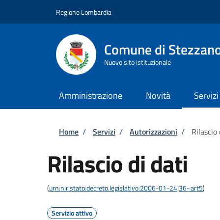
Salta al contenuto principale
Skip to footer content
Regione Lombardia
Comune di Stezzan
Nuovo sito istituzionale
Amministrazione
Novità
Servizi
Briciole di pane
Home
/
Servizi
/
Autorizzazioni
/
Rilascio 
Rilascio di dati
(
urn:nir:stato:decreto.legislativo:2006-01-24;36~art5
)
Servizio attivo