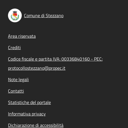
Comune di Stezzano
Footer menu
Area riservata
Crediti
Codice fiscale e partita IVA: 00336840160 - PEC:
protocollostezzano@propec.it
Note legali
Contatti
Statistiche del portale
Informativa privacy
Dichiarazione di accessibilità