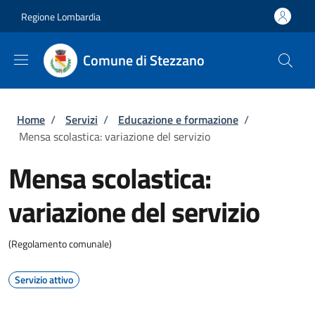
Salta al contenuto principale
Skip to footer content
Regione Lombardia
Comune di Stezzano
Briciole di pane
Home
/
Servizi
/
Educazione e formazione
/
Mensa scolastica: variazione del servizio
Mensa scolastica:
variazione del servizio
(Regolamento comunale)
Servizio attivo