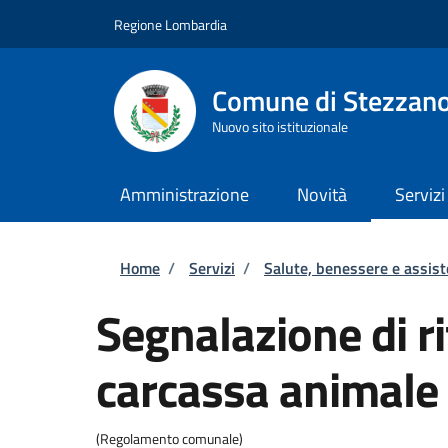
Salta al contenuto principale
Skip to footer content
Regione Lombardia
Comune di Stezzan
Nuovo sito istituzionale
Amministrazione
Novità
Servizi
Briciole di pane
Home
/
Servizi
/
Salute, benessere e assis
Segnalazione di r
carcassa animale
(Regolamento comunale)