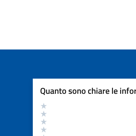
Quanto sono chiare le info
Valutazione
Valuta 5 stelle su 5
Valuta 4 stelle su 5
Valuta 3 stelle su 5
Valuta 2 stelle su 5