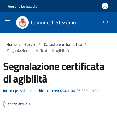
Salta al contenuto principale
Skip to footer content
Regione Lombardia
Comune di Stezzano
Briciole di pane
Home
/
Servizi
/
Catasto e urbanistica
/
Segnalazione certificata di agibilità
Segnalazione certificata
di agibilità
(
urn:nir:presidente.repubblica:decreto:2001-06-06;380~art24
)
Servizio attivo